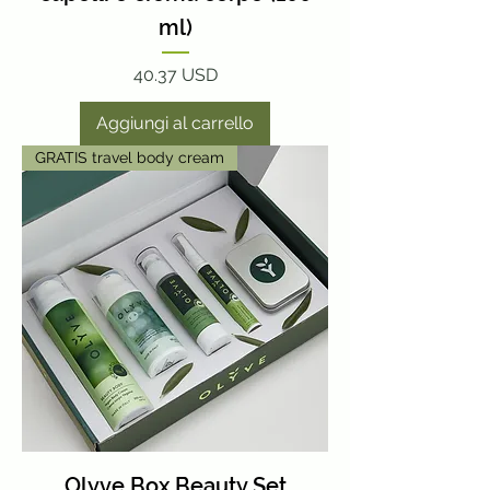
ml)
Prezzo
40.37 USD
Aggiungi al carrello
GRATIS travel body cream
Olyve Box Beauty Set