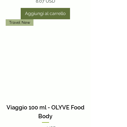
Prezzo
8.07 USD
Aggiungi al carrello
Travel New
Viaggio 100 ml - OLYVE Food
Body