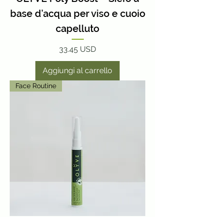
base d’acqua per viso e cuoio
capelluto
Prezzo
33.45 USD
Aggiungi al carrello
Face Routine