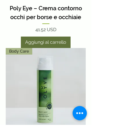
Poly Eye – Crema contorno
occhi per borse e occhiaie
Prezzo
41.52 USD
Aggiungi al carrello
Body Care