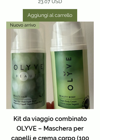
Prezzo
23.07 USD
Aggiungi al carrello
Nuovo arrivo
Kit da viaggio combinato
OLYVE – Maschera per
capelli e crema corpo (100